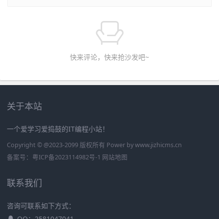
快来评论，快来抢沙发吧~
关于本站
一个爱学习爱捣鼓的IT编程小站！
Copyright © @2023-2099 版权所有 Power by
www.jizhicms.cn
备案号：
粤ICP备2023114982号-1
网站地图
联系我们
咨询可联系如下方式：
QQ：2581047041