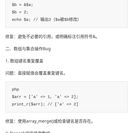
$b = &$a;

$b = 2;

echo $a; // 输出2（$a被$b修改）
修复：避免不必要的引用，或明确标注引用符号&。
二、数组与集合操作Bug
1. 数组键名重复覆盖
问题：直接赋值会覆盖重复键名。
php

$arr = ['a' => 1, 'a' => 2];

print_r($arr); // ['a' => 2]
修复：使用array_merge()或检查键名是否存在。