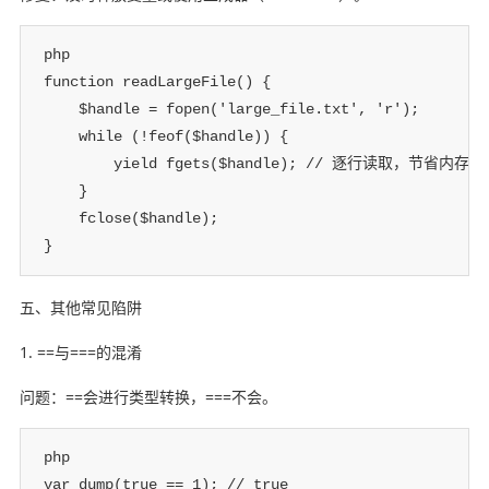
php

function readLargeFile() {

    $handle = fopen('large_file.txt', 'r');

    while (!feof($handle)) {

        yield fgets($handle); // 逐行读取，节省内存

    }

    fclose($handle);

}
五、其他常见陷阱
1. ==与===的混淆
问题：==会进行类型转换，===不会。
php

var_dump(true == 1); // true
